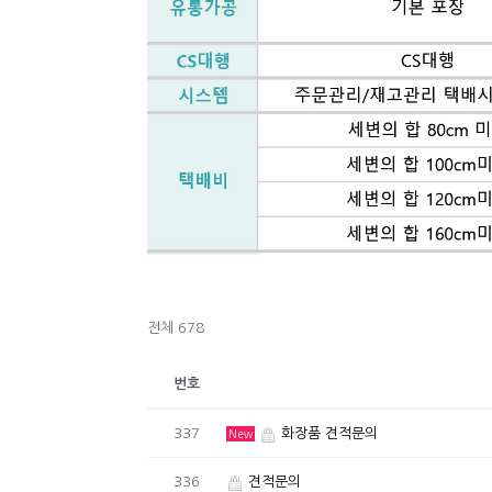
전체 678
번호
337
화장품 견적문의
New
336
견적문의