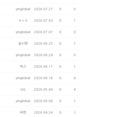
ymglobal
2026.07.27
0
0
ㅇㅅㅇ
2026.07.03
0
1
ymglobal
2026.07.07
0
0
송시현
2026.06.25
0
1
ymglobal
2026.06.29
0
0
믹스
2026.06.11
0
1
ymglobal
2026.06.16
0
0
GG
2026.05.04
0
4
ymglobal
2026.05.08
0
1
씨엔
2026.04.24
0
1